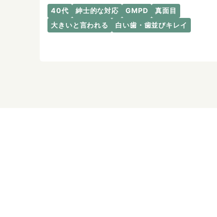
40代
紳士的な対応
GMPD
真面目
大きいと言われる
白い歯・歯並びキレイ