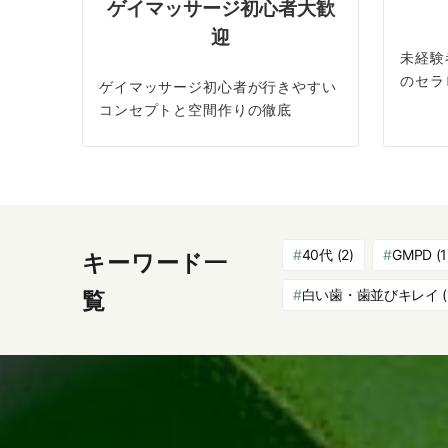
ゲイマッサージ初心者大歓
迎
未経験
のセラ
ゲイマッサージ初心者が行きやすい
コンセプトと空間作りの徹底
40代
(2)
GMPD
(1
キーワード一
白い歯・歯並びキレイ
(
覧