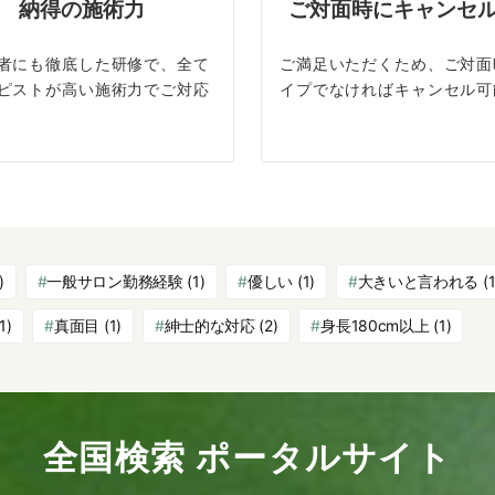
納得の施術力
ご対面時にキャンセ
者にも徹底した研修で、全て
ご満足いただくため、ご対面
ピストが高い施術力でご対応
イプでなければキャンセル可
)
一般サロン勤務経験
(1)
優しい
(1)
大きいと言われる
(1
1)
真面目
(1)
紳士的な対応
(2)
身長180cm以上
(1)
全国検索 ポータルサイト