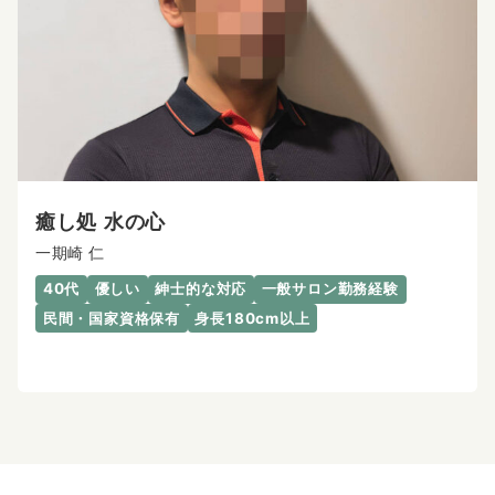
癒し処 水の心
一期崎 仁
40代
優しい
紳士的な対応
一般サロン勤務経験
民間・国家資格保有
身長180cm以上