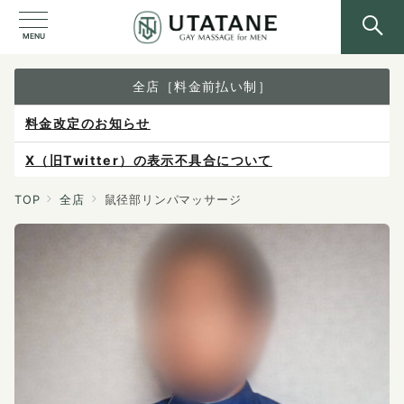
MENU
全店［料金前払い制］
料金改定のお知らせ
X（旧Twitter）の表示不具合について
ご予約は各店へ直接お問い合わせください。
TOP
全店
鼠径部リンパマッサージ
料金は当日施術前にお支払いください。
感染症防止対策について