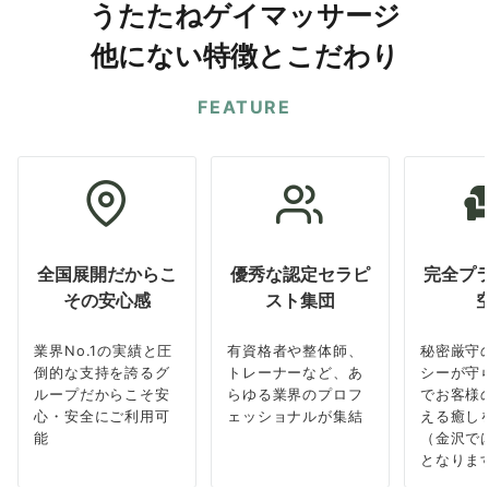
うたたねゲイマッサージ
他にない特徴とこだわり
FEATURE
全国展開だからこ
優秀な認定セラピ
完全プ
その安心感
スト集団
業界No.1の実績と圧
有資格者や整体師、
秘密厳守
倒的な支持を誇るグ
トレーナーなど、あ
シーが守
ループだからこそ安
らゆる業界のプロフ
でお客様
心・安全にご利用可
ェッショナルが集結
える癒し
能
（金沢で
となりま